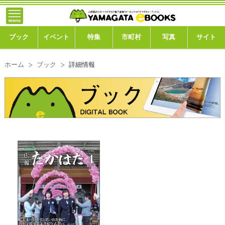
}; -->
トップ
ブック
ブック
イベント
特集
市町村
写真
サイト
イベント
ホーム
ブック
詳細情報
特集
市町村
写真ギャラリー
このサイトについて
運営会社
ご利用ガイド
よくある質問