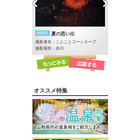
社
鶴岡市
夏の思い出
長井市
初夏の夕
さん
撮影者名：ことことコーンスープ
撮影者名：地元Lov
撮影場所：赤川
撮影場所：あやめ
オススメ特集