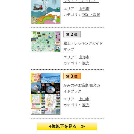
レット「こらっしぇ」
エリア：
山形市
カテゴリ：
宿泊・温泉
蔵王トレッキングガイド
マップ
エリア：
山形市
カテゴリ：
観光
かみのやま温泉 観光ガ
イドブック
エリア：
上山市
カテゴリ：
観光
4位以下を見る ≫