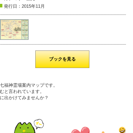
発行日：2015年11月
ブックを見る
鮭川村
送り火
川西町
夕刻の幻想
撮影者名：WGt
撮影者名：RINGOU
撮影場所：最上川、フラワー
沿線
七福神霊場案内マップです。
むと言われています。
に出かけてみませんか？