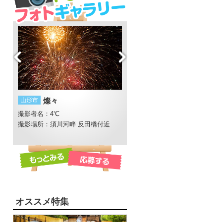
山形市
燦々
酒田市
酒田花火ショー2015
撮影者名：4℃
撮影者名：いし
長井線
撮影場所：須川河畔 反田橋付近
オススメ特集