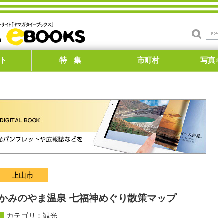
ト
特 集
市町村
写真
上山市
かみのやま温泉 七福神めぐり散策マップ
カテゴリ：
観光