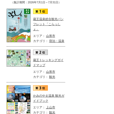
（集計期間：2026年7月1日～7月31日）
蔵王温泉総合観光パン
フレット「こらっし
ぇ」
エリア：
山形市
カテゴリ：
宿泊・温泉
蔵王トレッキングガイ
ドマップ
エリア：
山形市
カテゴリ：
観光
かみのやま温泉 観光ガ
イドブック
エリア：
上山市
カテゴリ：
観光