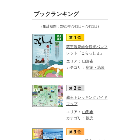
ブックランキング
（集計期間：2026年7月1日～7月31日）
蔵王温泉総合観光パンフ
レット「こらっしぇ」
エリア：
山形市
カテゴリ：
宿泊・温泉
蔵王トレッキングガイド
マップ
エリア：
山形市
カテゴリ：
観光