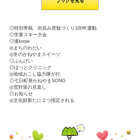
ブックを見る
◎特別寄稿 街並み景観づくり100年運動
◎学童スキー大会
◎漆know
◎まちのわだい
◎冬のかねやまスイーツ
◎ぶんげい
◎ほっとクリニック
◎地域おこし協力隊が行
◎七日町発かねやまSONG
◎雪対策の見直し
◎お知らせ
◎文化財新たに２つ指定される