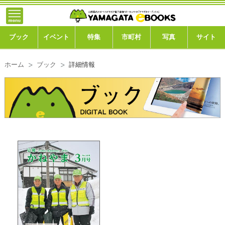
}; -->
トップ
ブック
ブック
イベント
特集
市町村
写真
サイト
イベント
ホーム
ブック
詳細情報
特集
市町村
写真ギャラリー
このサイトについて
運営会社
ご利用ガイド
よくある質問