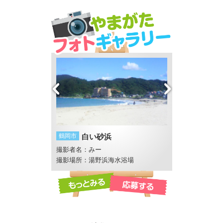
岸
鶴岡市
白い砂浜
米沢市
上杉神社
撮影者名：みー
撮影者名：メガネ
宮海
撮影場所：湯野浜海水浴場