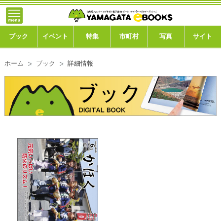
}; -->
トップ
ブック
ブック
イベント
特集
市町村
写真
サイト
イベント
ホーム
ブック
詳細情報
特集
市町村
写真ギャラリー
このサイトについて
運営会社
ご利用ガイド
よくある質問