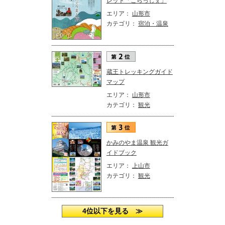
レット「こらっしぇ」
エリア：
山形市
カテゴリ：
宿泊・温泉
蔵王トレッキングガイド
マップ
エリア：
山形市
カテゴリ：
観光
かみのやま温泉 観光ガ
イドブック
エリア：
上山市
カテゴリ：
観光
4位以下を見る ≫