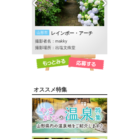
山形市
レインボー・アーチ
山形市
彩（いろ
撮影者名：makky
撮影者名：4℃
撮影場所：出塩文殊堂
撮影場所：須川河畔
オススメ特集