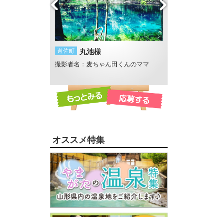
め・・・
遊佐町
丸池様
鶴岡市
湯野浜の
がスープ
撮影者名：麦ちゃん田くんのママ
撮影者名：いし
撮影場所：湯野浜
オススメ特集