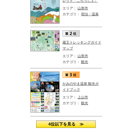
レット「こらっしぇ」
エリア：
山形市
カテゴリ：
宿泊・温泉
蔵王トレッキングガイド
マップ
エリア：
山形市
カテゴリ：
観光
かみのやま温泉 観光ガ
イドブック
エリア：
上山市
カテゴリ：
観光
4位以下を見る ≫