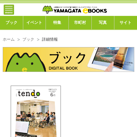
}; -->
トップ
ブック
ブック
イベント
特集
市町村
写真
サイト
イベント
ホーム
ブック
詳細情報
特集
市町村
写真ギャラリー
このサイトについて
運営会社
ご利用ガイド
よくある質問