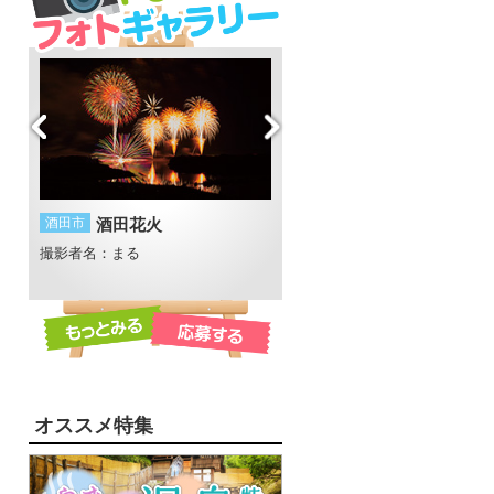
酒田市
酒田花火
遊佐町
胴腹の滝
撮影者名：まる
撮影者名：くーり
撮影場所：胴腹滝
オススメ特集