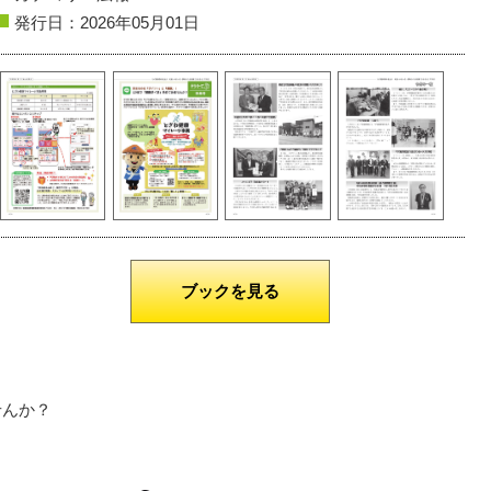
発行日：2026年05月01日
遊佐町
丸池様
鶴岡市
藤沢周平記念館
撮影者名：麦ちゃん田くんのママ
撮影者名：4℃
ブックを見る
せんか？