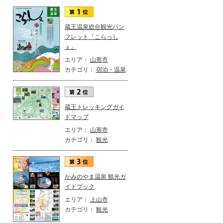
蔵王温泉総合観光パン
フレット「こらっし
ぇ」
エリア：
山形市
カテゴリ：
宿泊・温泉
蔵王トレッキングガイ
ドマップ
エリア：
山形市
カテゴリ：
観光
かみのやま温泉 観光ガ
イドブック
エリア：
上山市
カテゴリ：
観光