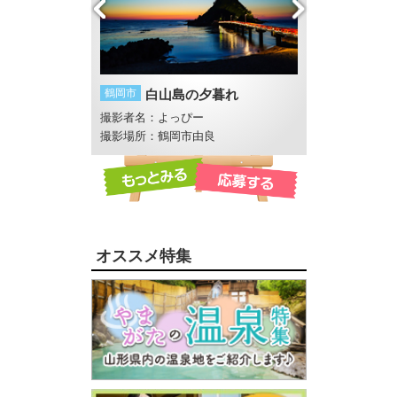
鶴岡市
白山島の夕暮れ
酒田市
庄内海岸
撮影者名：よっぴー
撮影者名：ゆかぽ
畔 反田橋付近
撮影場所：鶴岡市由良
撮影場所：酒田市
オススメ特集