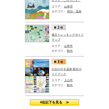
レット「こらっしぇ」
エリア：
山形市
カテゴリ：
宿泊・温泉
蔵王トレッキングガイド
マップ
エリア：
山形市
カテゴリ：
観光
かみのやま温泉 観光ガ
イドブック
エリア：
上山市
カテゴリ：
観光
4位以下を見る ≫