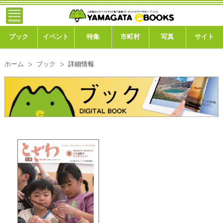
}; -->
トップ
ブック
ブック
イベント
特集
市町村
写真
サイト
イベント
ホーム
ブック
詳細情報
特集
市町村
写真ギャラリー
このサイトについて
運営会社
ご利用ガイド
よくある質問