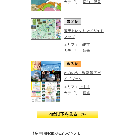
カテゴリ：
宿泊・温泉
蔵王トレッキングガイド
マップ
エリア：
山形市
カテゴリ：
観光
かみのやま温泉 観光ガ
イドブック
エリア：
上山市
カテゴリ：
観光
4位以下を見る ≫
近日開催のイベント