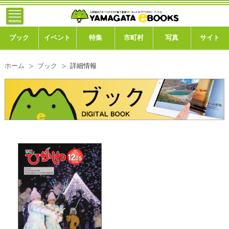
}; -->
トップ
ブック
ブック
イベント
特集
市町村
写真
サイト
イベント
ホーム
ブック
詳細情報
特集
市町村
写真ギャラリー
このサイトについて
運営会社
ご利用ガイド
よくある質問