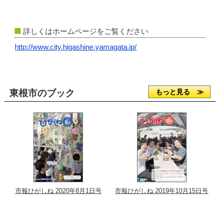
詳しくはホームページをご覧ください
http://www.city.higashine.yamagata.jp/
東根市のブック
もっと見る ≫
市報ひがしね 2020年8月1日号
市報ひがしね 2019年10月15日号