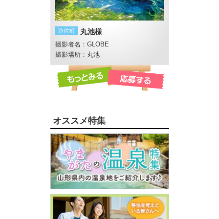
遊佐町
丸池様
鶴岡市
蓮がいっ
撮影者名：GLOBE
撮影者名：レディ
畔 反田橋付近
撮影場所：丸池
撮影場所：鶴岡市
オススメ特集