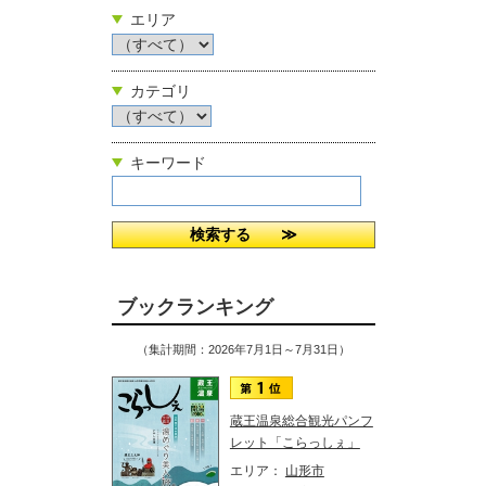
エリア
カテゴリ
キーワード
ブックランキング
（集計期間：2026年7月1日～7月31日）
蔵王温泉総合観光パンフ
レット「こらっしぇ」
エリア：
山形市