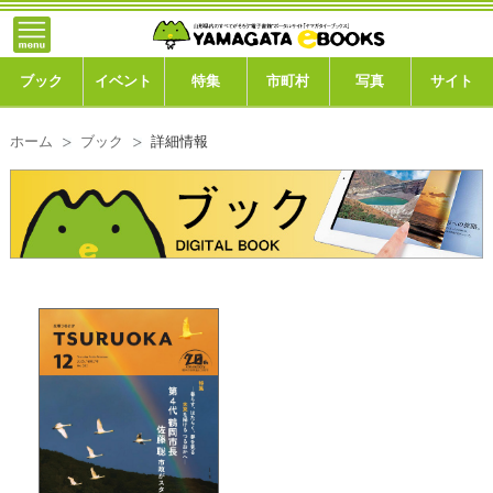
}; -->
トップ
ブック
ブック
イベント
特集
市町村
写真
サイト
イベント
ホーム
ブック
詳細情報
特集
市町村
写真ギャラリー
このサイトについて
運営会社
ご利用ガイド
よくある質問