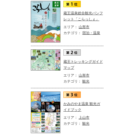
蔵王温泉総合観光パンフ
レット「こらっしぇ」
エリア：
山形市
カテゴリ：
宿泊・温泉
蔵王トレッキングガイド
マップ
エリア：
山形市
カテゴリ：
観光
かみのやま温泉 観光ガ
イドブック
エリア：
上山市
カテゴリ：
観光