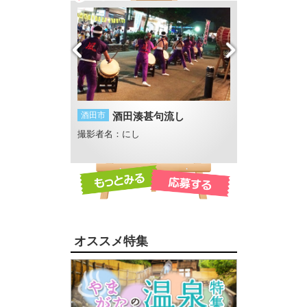
ラアイス
酒田市
酒田湊甚句流し
酒田市
流れ
撮影者名：にし
撮影者名：めい
オススメ特集