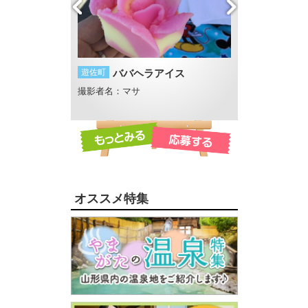
平記念館
遊佐町
ババヘラアイス
酒田市
スターマ
撮影者名：マサ
撮影者名：まる
オススメ特集