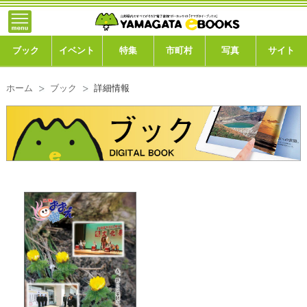
}; -->
トップ
ブック
ブック
イベント
特集
市町村
写真
サイト
イベント
ホーム
ブック
詳細情報
特集
市町村
写真ギャラリー
このサイトについて
運営会社
ご利用ガイド
よくある質問