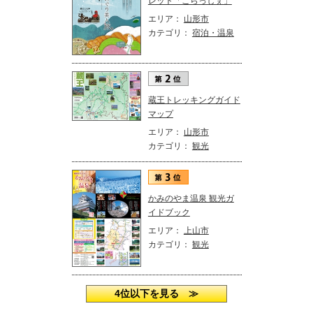
レット「こらっしぇ」
エリア：
山形市
カテゴリ：
宿泊・温泉
蔵王トレッキングガイド
マップ
エリア：
山形市
カテゴリ：
観光
かみのやま温泉 観光ガ
イドブック
エリア：
上山市
カテゴリ：
観光
4位以下を見る ≫