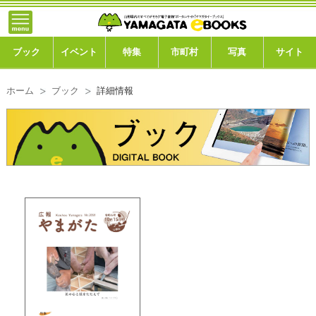
}; -->
トップ
ブック
ブック
イベント
特集
市町村
写真
サイト
イベント
ホーム
ブック
詳細情報
特集
市町村
写真ギャラリー
このサイトについて
運営会社
ご利用ガイド
よくある質問