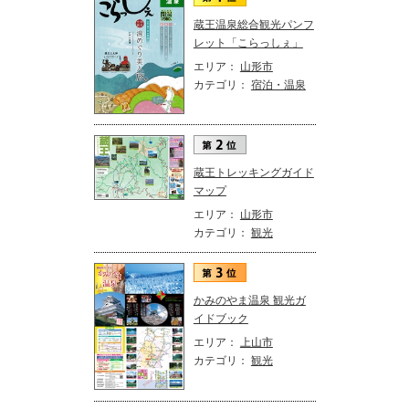
蔵王温泉総合観光パンフ
レット「こらっしぇ」
エリア：
山形市
カテゴリ：
宿泊・温泉
蔵王トレッキングガイド
マップ
エリア：
山形市
カテゴリ：
観光
かみのやま温泉 観光ガ
イドブック
エリア：
上山市
カテゴリ：
観光