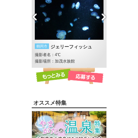
鶴岡市
ジェリーフィッシュ
酒田市
酒田花火
撮影者名：4℃
撮影者名：いし
社
撮影場所：加茂水族館
オススメ特集