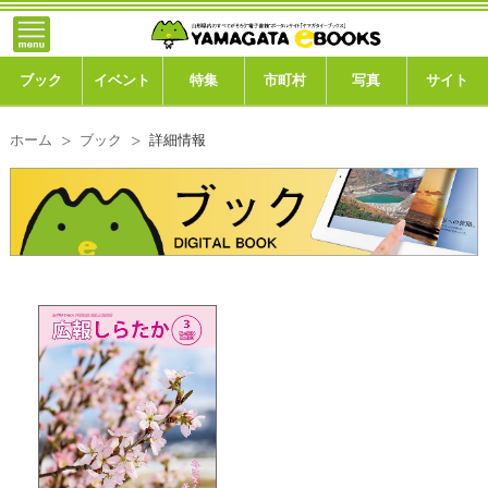
}; -->
トップ
ブック
ブック
イベント
特集
市町村
写真
サイト
イベント
ホーム
ブック
詳細情報
特集
市町村
写真ギャラリー
このサイトについて
運営会社
ご利用ガイド
よくある質問