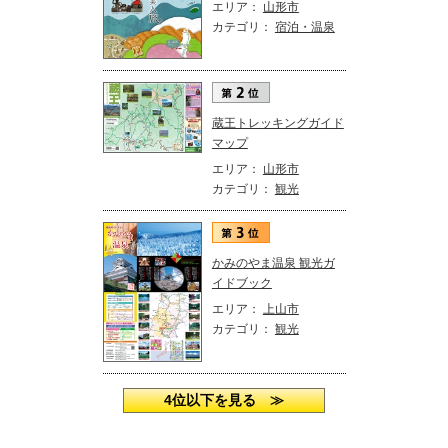
エリア：
山形市
カテゴリ：
宿泊・温泉
蔵王トレッキングガイド
マップ
エリア：
山形市
カテゴリ：
観光
かみのやま温泉 観光ガ
イドブック
エリア：
上山市
カテゴリ：
観光
4位以下を見る ≫