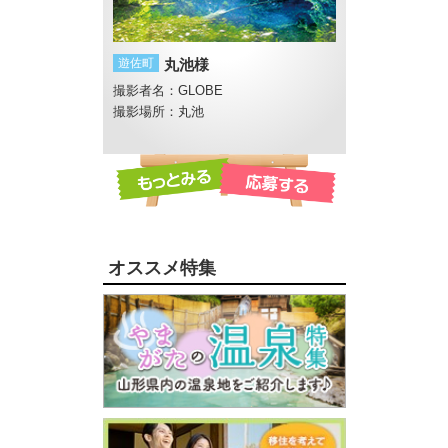
社
遊佐町
丸池様
酒田市
小鳥
さん
撮影者名：GLOBE
撮影者名：Caroline
撮影場所：丸池
オススメ特集