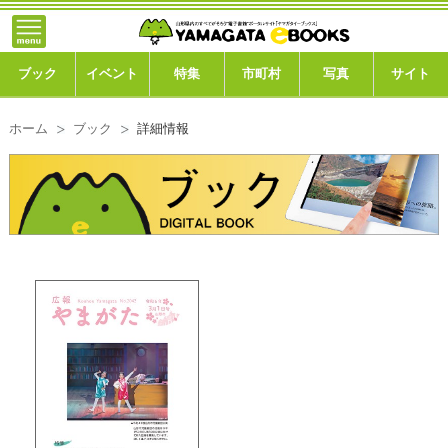
}; -->
トップ
ブック
ブック
イベント
特集
市町村
写真
サイト
イベント
ホーム
ブック
詳細情報
特集
市町村
写真ギャラリー
このサイトについて
運営会社
ご利用ガイド
よくある質問