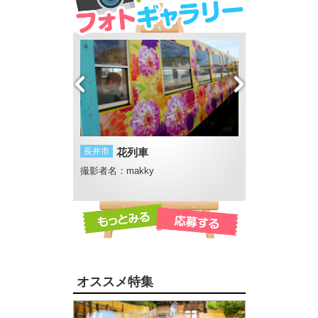
っぱい
長井市
花列車
酒田市
酒田湊甚
マリ
撮影者名：makky
撮影者名：にし
大山
オススメ特集