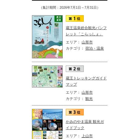
（集計期間：2026年7月1日～7月31日）
蔵王温泉総合観光パンフ
レット「こらっしぇ」
エリア：
山形市
カテゴリ：
宿泊・温泉
蔵王トレッキングガイド
マップ
エリア：
山形市
カテゴリ：
観光
かみのやま温泉 観光ガ
イドブック
エリア：
上山市