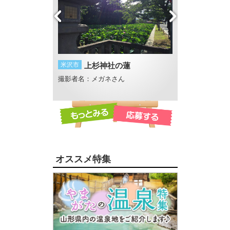
社
米沢市
上杉神社の蓮
長井市
初夏の夕
さん
撮影者名：メガネさん
撮影者名：地元Lov
撮影場所：あやめ
オススメ特集