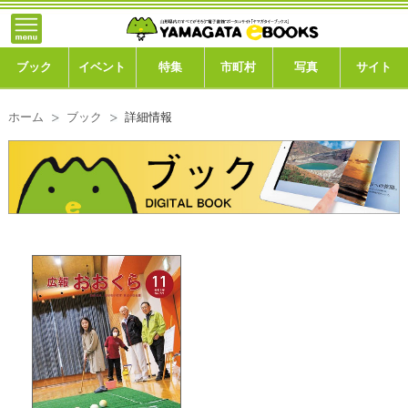
}; -->
トップ
ブック
ブック
イベント
特集
市町村
写真
サイト
イベント
ホーム
ブック
詳細情報
特集
市町村
写真ギャラリー
このサイトについて
運営会社
ご利用ガイド
よくある質問