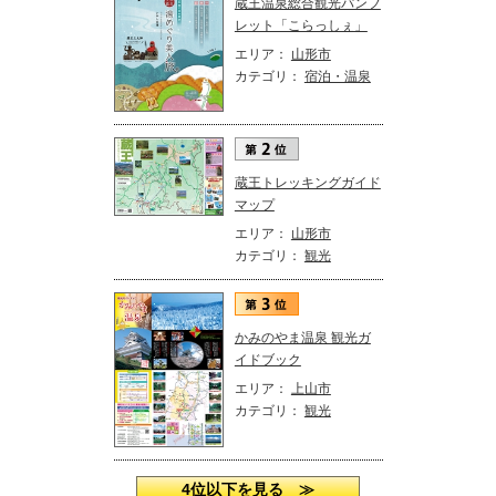
蔵王温泉総合観光パンフ
レット「こらっしぇ」
エリア：
山形市
カテゴリ：
宿泊・温泉
蔵王トレッキングガイド
マップ
エリア：
山形市
カテゴリ：
観光
かみのやま温泉 観光ガ
イドブック
エリア：
上山市
カテゴリ：
観光
4位以下を見る ≫