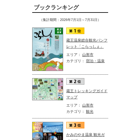
ブックランキング
（集計期間：2026年7月1日～7月31日）
蔵王温泉総合観光パンフ
レット「こらっしぇ」
エリア：
山形市
カテゴリ：
宿泊・温泉
蔵王トレッキングガイド
マップ
エリア：
山形市
カテゴリ：
観光
かみのやま温泉 観光ガ