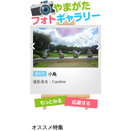
り畑
酒田市
小鳥
遊佐町
新緑
撮影者名：Caroline
撮影者名：てん
原牧場
撮影場所：胴腹滝
オススメ特集