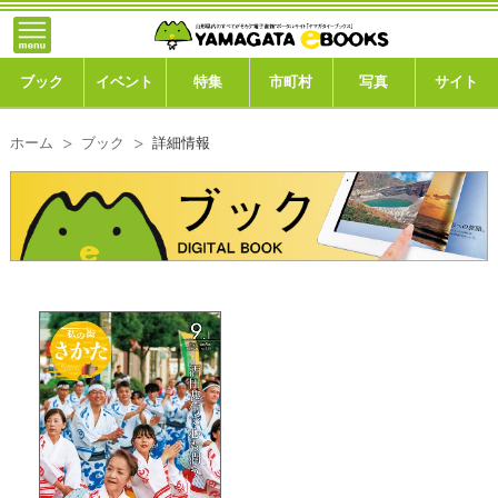
}; -->
トップ
ブック
ブック
イベント
特集
市町村
写真
サイト
イベント
ホーム
ブック
詳細情報
特集
市町村
写真ギャラリー
このサイトについて
運営会社
ご利用ガイド
よくある質問