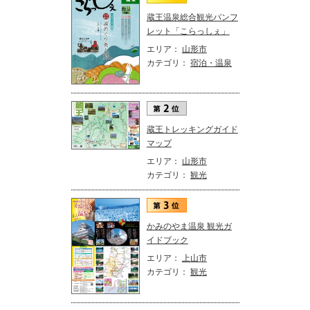
蔵王温泉総合観光パンフ
レット「こらっしぇ」
エリア：
山形市
カテゴリ：
宿泊・温泉
蔵王トレッキングガイド
マップ
エリア：
山形市
カテゴリ：
観光
かみのやま温泉 観光ガ
イドブック
エリア：
上山市
カテゴリ：
観光