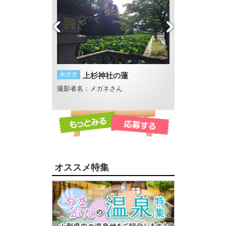
夕暮れ
米沢市
上杉神社の蓮
南陽市
風の音
e
撮影者名：メガネさん
撮影者名：WGt
公園
撮影場所：熊野大
オススメ特集