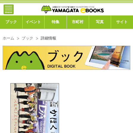
}; -->
トップ
ブック
ブック
イベント
特集
市町村
写真
サイト
イベント
ホーム
ブック
詳細情報
特集
市町村
写真ギャラリー
このサイトについて
運営会社
ご利用ガイド
よくある質問