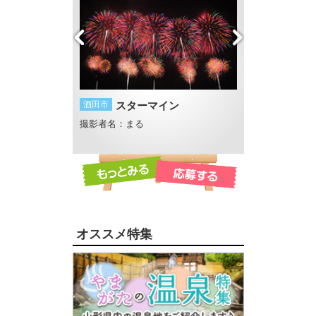
酒田市
スターマイン
遊佐町
新緑
撮影者名：まる
撮影者名：てん
撮影場所：胴腹滝
オススメ特集