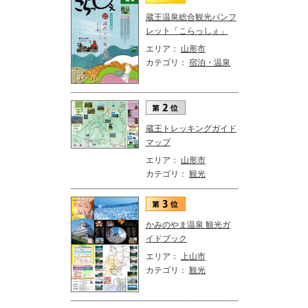
蔵王温泉総合観光パンフ
レット「こらっしぇ」
エリア：
山形市
カテゴリ：
宿泊・温泉
蔵王トレッキングガイド
マップ
エリア：
山形市
カテゴリ：
観光
かみのやま温泉 観光ガ
イドブック
エリア：
上山市
カテゴリ：
観光