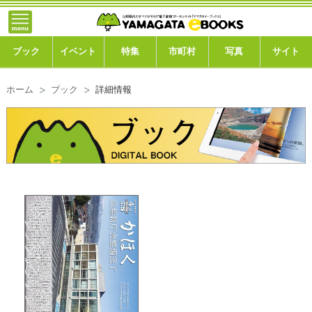
}; -->
トップ
ブック
ブック
イベント
特集
市町村
写真
サイト
イベント
ホーム
ブック
詳細情報
特集
市町村
写真ギャラリー
このサイトについて
運営会社
ご利用ガイド
よくある質問