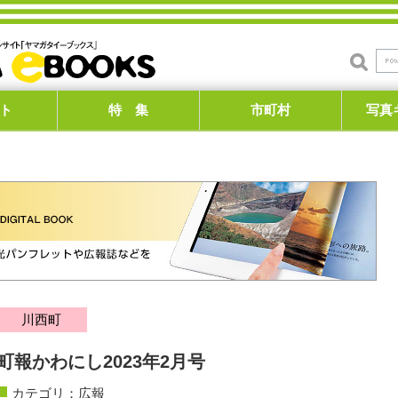
ト
特 集
市町村
写真
川西町
町報かわにし2023年2月号
カテゴリ：
広報