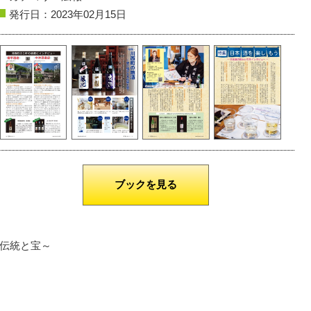
発行日：2023年02月15日
米沢市
上杉神社の蓮
遊佐町
胴腹の滝
撮影者名：メガネさん
撮影者名：くーり
撮影場所：胴腹滝
ブックを見る
伝統と宝～