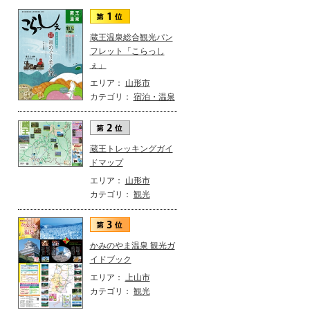
蔵王温泉総合観光パン
フレット「こらっし
ぇ」
エリア：
山形市
カテゴリ：
宿泊・温泉
蔵王トレッキングガイ
ドマップ
エリア：
山形市
カテゴリ：
観光
かみのやま温泉 観光ガ
イドブック
エリア：
上山市
カテゴリ：
観光