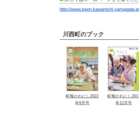
http://www.town.kawanishi.yamagata.jp
川西町のブック
町報かわにし2022
町報かわにし201
年9月号
年12月号