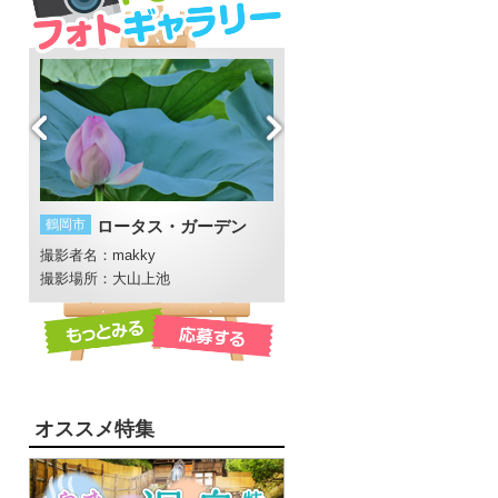
鶴岡市
ロータス・ガーデン
鶴岡市
藤沢周平記念館
撮影者名：makky
撮影者名：4℃
撮影場所：大山上池
オススメ特集