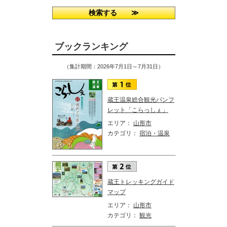
ブックランキング
（集計期間：2026年7月1日～7月31日）
蔵王温泉総合観光パンフ
レット「こらっしぇ」
エリア：
山形市
カテゴリ：
宿泊・温泉
蔵王トレッキングガイド
マップ
エリア：
山形市
カテゴリ：
観光