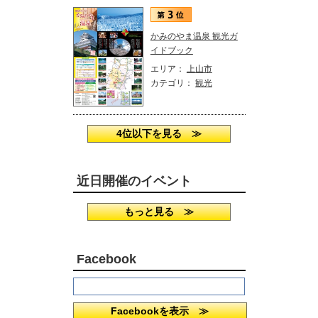
かみのやま温泉 観光ガ
イドブック
エリア：
上山市
カテゴリ：
観光
4位以下を見る ≫
近日開催のイベント
もっと見る ≫
Facebook
Facebookを表示 ≫