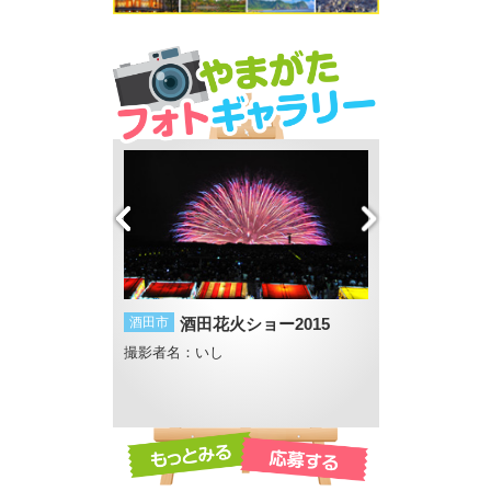
酒田市
酒田花火ショー2015
鶴岡市
夏の思い
撮影者名：いし
撮影者名：ことこ
畔 反田橋付近
撮影場所：赤川