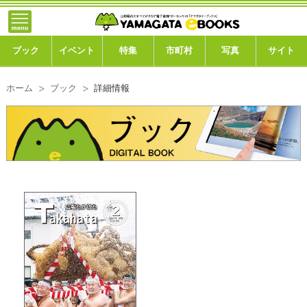
}; -->
トップ
ブック
ブック
イベント
特集
市町村
写真
サイト
イベント
ホーム
ブック
詳細情報
特集
市町村
写真ギャラリー
このサイトについて
運営会社
ご利用ガイド
よくある質問