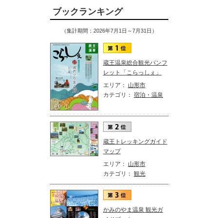
ブックランキング
（集計期間：2026年7月1日～7月31日）
蔵王温泉総合観光パンフ
レット「こらっしぇ」
エリア：
山形市
カテゴリ：
宿泊・温泉
蔵王トレッキングガイド
マップ
エリア：
山形市
カテゴリ：
観光
かみのやま温泉 観光ガ