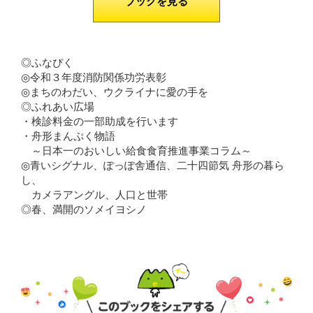
ブックを見る
◎ふなぴく
◎令和３年度消防関係功労表彰
◎まちのわだい、ウクライナに愛の手を
◎ふれあい広場
・検診料金の一部助成を行います
・舟形まんぷく物語
～日本一のおいしい給食食育推進事業コラム～
◎青いシグナル、ぽっぽ舎通信、二十四節気 舟形の暮ら
し、
カメラアングル、人口と世帯
◎春、満開のソメイヨシノ