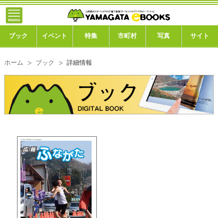
}; -->
トップ
ブック
ブック
イベント
特集
市町村
写真
サイト
イベント
ホーム
ブック
詳細情報
特集
市町村
写真ギャラリー
このサイトについて
運営会社
ご利用ガイド
よくある質問