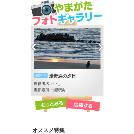
火
鶴岡市
湯野浜の夕日
酒田市
酒田花火
撮影者名：いし
撮影者名：いし
撮影場所：湯野浜
オススメ特集