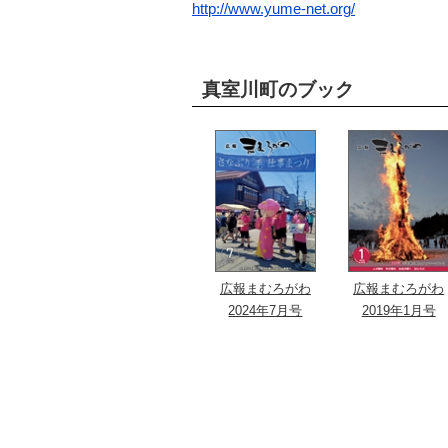
http://www.yume-net.org/
真室川町のブック
広報まむろがわ
広報まむろがわ
2024年7月号
2019年1月号