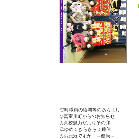
◎町職員の給与等のあらまし
◎真室川町からのお知らせ
◎真校魅力だよりその⑪
◎ゆめ☆きらきら☆通信
◎お元気ですか ～健康～