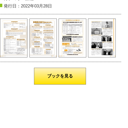
発行日：2022年03月28日
南陽市
風の音
川西町
夕刻の幻想
撮影者名：WGt
撮影者名：RINGOU
撮影場所：熊野大社
撮影場所：最上川、フラワー
ブックを見る
沿線