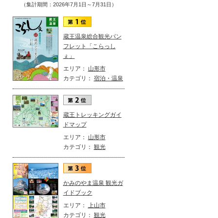
（集計期間：2026年7月1日～7月31日）
蔵王温泉総合観光パン
フレット「こらっし
ぇ」
エリア：
山形市
カテゴリ：
宿泊・温泉
蔵王トレッキングガイ
ドマップ
エリア：
山形市
カテゴリ：
観光
かみのやま温泉 観光ガ
イドブック
エリア：
上山市
カテゴリ：
観光