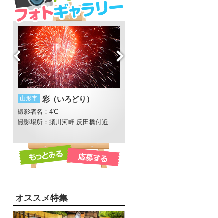
山形市
彩（いろどり）
酒田市
小鳥
撮影者名：4℃
撮影者名：Caroline
長井線
撮影場所：須川河畔 反田橋付近
オススメ特集