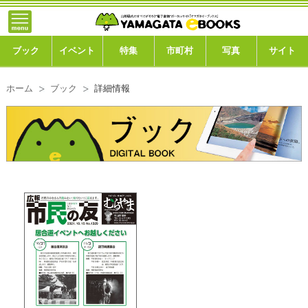
}; -->
トップ
ブック
ブック
イベント
特集
市町村
写真
サイト
イベント
ホーム
ブック
詳細情報
特集
市町村
写真ギャラリー
このサイトについて
運営会社
ご利用ガイド
よくある質問