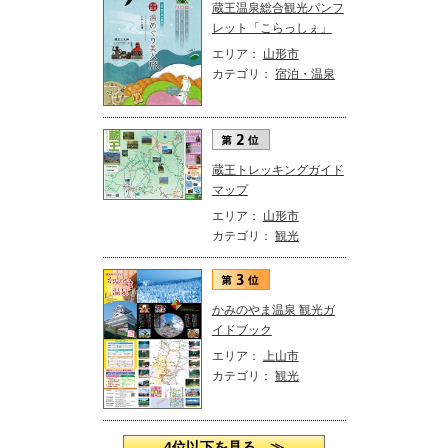
蔵王温泉総合観光パンフ
レット「こらっしぇ」
エリア：
山形市
カテゴリ：
宿泊・温泉
蔵王トレッキングガイド
マップ
エリア：
山形市
カテゴリ：
観光
かみのやま温泉 観光ガ
イドブック
エリア：
上山市
カテゴリ：
観光
4位以下を見る ≫