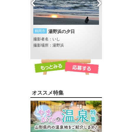
甚句流し
鶴岡市
湯野浜の夕日
酒田市
酒田花火
撮影者名：いし
撮影者名：まる
撮影場所：湯野浜
オススメ特集