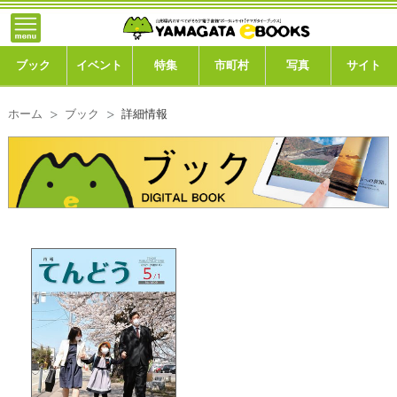
}; -->
トップ
ブック
ブック
イベント
特集
市町村
写真
サイト
イベント
ホーム
ブック
詳細情報
特集
市町村
写真ギャラリー
このサイトについて
運営会社
ご利用ガイド
よくある質問