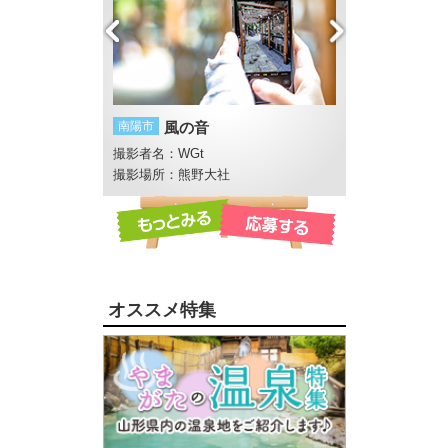
南陽市
風の音
酒田市
酒田湊甚
撮影者名：WGt
撮影者名：にし
畔 反田橋付近
撮影場所：熊野大社
オススメ特集