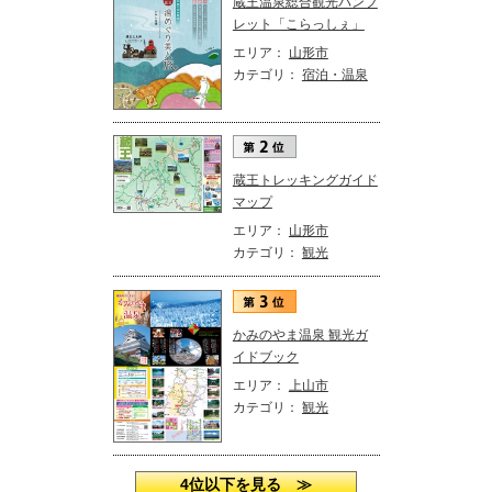
蔵王温泉総合観光パンフ
レット「こらっしぇ」
エリア：
山形市
カテゴリ：
宿泊・温泉
蔵王トレッキングガイド
マップ
エリア：
山形市
カテゴリ：
観光
かみのやま温泉 観光ガ
イドブック
エリア：
上山市
カテゴリ：
観光
4位以下を見る ≫