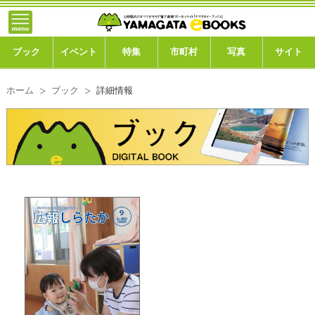
}; -->
トップ
ブック
ブック
イベント
特集
市町村
写真
サイト
イベント
ホーム
ブック
詳細情報
特集
市町村
写真ギャラリー
このサイトについて
運営会社
ご利用ガイド
よくある質問