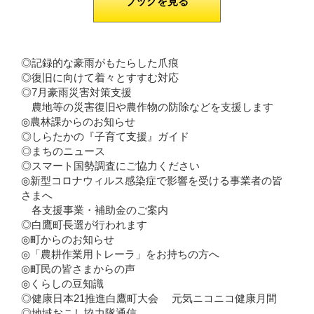
ブックを見る
◎記録的な豪雨がもたらした爪痕
◎復旧に向けて着々とすすむ対応
◎7月豪雨災害対策支援
農地等の災害復旧や農作物の防除などを支援します
◎農林課からのお知らせ
◎しらたかの『子育て支援』ガイド
◎まちのニュース
◎スマート国勢調査にご協力ください
◎新型コロナウィルス感染症で影響を受ける事業者の皆
さまへ
各支援事業・補助金のご案内
◎白鷹町長選が行われます
◎町からのお知らせ
◎「農耕作業用トレーラ」をお持ちの方へ
◎町民の皆さまからの声
◎くらしの豆知識
◎健康日本21推進白鷹町大会 元気ニコニコ健康月間
◎地域おこし協力隊通信