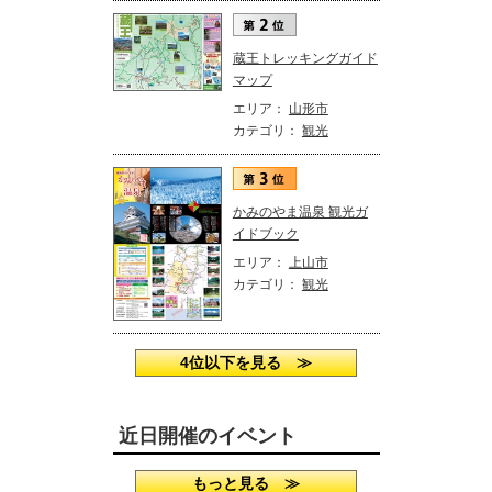
蔵王トレッキングガイド
マップ
エリア：
山形市
カテゴリ：
観光
かみのやま温泉 観光ガ
イドブック
エリア：
上山市
カテゴリ：
観光
4位以下を見る ≫
近日開催のイベント
もっと見る ≫