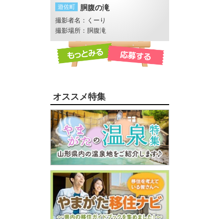
遊佐町
胴腹の滝
酒田市
酒田花火
撮影者名：くーり
撮影者名：まる
撮影場所：胴腹滝
オススメ特集