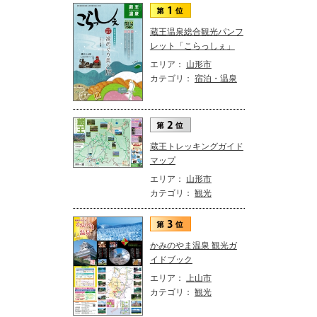
蔵王温泉総合観光パンフ
レット「こらっしぇ」
エリア：
山形市
カテゴリ：
宿泊・温泉
蔵王トレッキングガイド
マップ
エリア：
山形市
カテゴリ：
観光
かみのやま温泉 観光ガ
イドブック
エリア：
上山市
カテゴリ：
観光