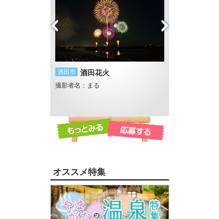
幻想
酒田市
酒田花火
鶴岡市
藤沢周平
U
撮影者名：まる
撮影者名：4℃
、フラワー長井線沿
オススメ特集