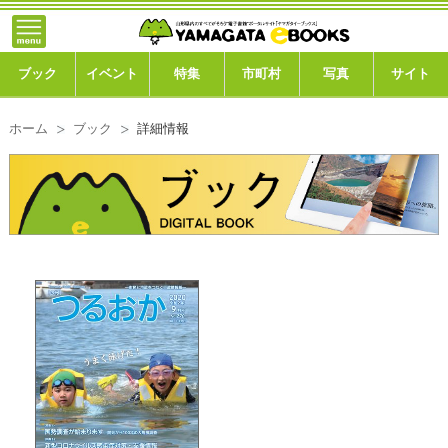
}; -->
トップ
ブック
ブック
イベント
特集
市町村
写真
サイト
イベント
ホーム
ブック
詳細情報
特集
市町村
写真ギャラリー
このサイトについて
運営会社
ご利用ガイド
よくある質問