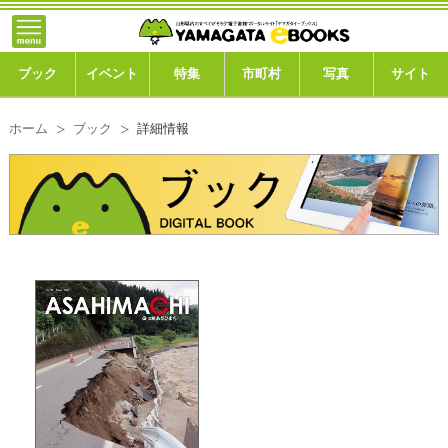
}; -->
トップ
ブック
ブック
イベント
特集
市町村
写真
サイト
イベント
ホーム
ブック
詳細情報
特集
市町村
写真ギャラリー
このサイトについて
運営会社
ご利用ガイド
よくある質問