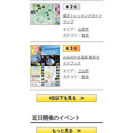
蔵王トレッキングガイド
マップ
エリア：
山形市
カテゴリ：
観光
かみのやま温泉 観光ガ
イドブック
エリア：
上山市
カテゴリ：
観光
4位以下を見る ≫
近日開催のイベント
もっと見る ≫