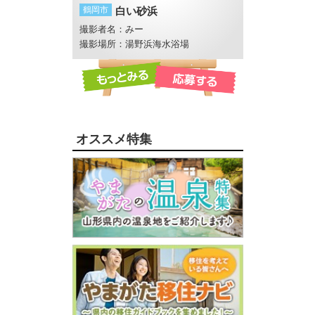
鶴岡市
白い砂浜
長井市
花列車
撮影者名：みー
撮影者名：makky
畔 反田橋付近
撮影場所：湯野浜海水浴場
オススメ特集