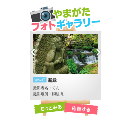
遊佐町
新緑
山形市
大輪
撮影者名：てん
撮影者名：4℃
畔 反田橋付近
撮影場所：胴腹滝
撮影場所：須川河畔