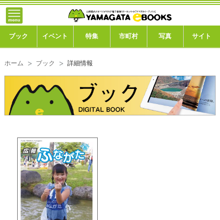
}; -->
トップ
ブック
ブック
イベント
特集
市町村
写真
サイト
イベント
ホーム
ブック
詳細情報
特集
市町村
写真ギャラリー
このサイトについて
運営会社
ご利用ガイド
よくある質問