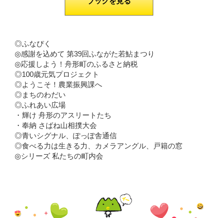
ブックを見る
◎ふなぴく
◎感謝を込めて 第39回ふながた若鮎まつり
◎応援しよう！舟形町のふるさと納税
◎100歳元気プロジェクト
◎ようこそ！農業振興課へ
◎まちのわだい
◎ふれあい広場
・輝け 舟形のアスリートたち
・奉納 さばね山相撲大会
◎青いシグナル、ぽっぽ舎通信
◎食べる力は生きる力、カメラアングル、戸籍の窓
◎シリーズ 私たちの町内会