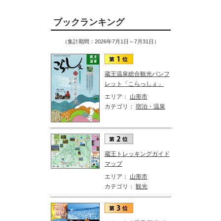
ブックランキング
（集計期間：2026年7月1日～7月31日）
蔵王温泉総合観光パンフ
レット「こらっしぇ」
エリア：
山形市
カテゴリ：
宿泊・温泉
蔵王トレッキングガイド
マップ
エリア：
山形市
カテゴリ：
観光