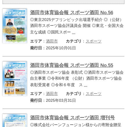
サイトマップ
酒田市体育協会報 スポーツ酒田 No.56
◎東京2025デフリンピック出場選手紹介 ◎（公財）
お問い合わせ
酒田市スポーツ協会評議員会 開催 ◎東北・全国大会
主な成績 ◎国民スポー
...
掲載の方法
エリア
：
酒田市
カテゴリ
：
スポーツ
発行日
：2025年10月01日
掲載規約
個人情報保護方針
酒田市体育協会報 スポーツ酒田 No.55
◎酒田市スポーツ協会 表彰式 ◎酒田市スポーツ協会
動作環境
自主事業 ◎令和6年度 （公財）酒田市スポーツ協会
表彰受賞者 ◎令和６年度 ス
...
リンク集
エリア
：
酒田市
カテゴリ
：
スポーツ
発行日
：2025年03月31日
酒田市体育協会報 スポーツ酒田 増刊号
◎株式会社バーンフュージョン様からの寄附金贈呈