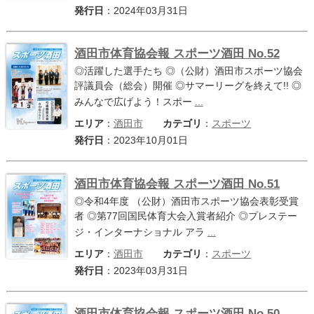
発行日
：2024年03月31日
酒田市体育協会報 スポーツ酒田 No.52
◎活躍した選手たち ◎（公財）酒田市スポーツ協会
評議員会（総会）開催 ◎サマーリーグを終えて!! ◎
みんなで広げよう！スポー
...
エリア
：
酒田市
カテゴリ
：
スポーツ
発行日
：2023年10月01日
酒田市体育協会報 スポーツ酒田 No.51
◎令和4年度 （公財）酒田市スポーツ協会表彰受賞
者 ◎第77回国民体育大会入賞者紹介 ◎プレステー
ジ・インターナショナル アラ
...
エリア
：
酒田市
カテゴリ
：
スポーツ
発行日
：2023年03月31日
酒田市体育協会報 スポーツ酒田 No.50