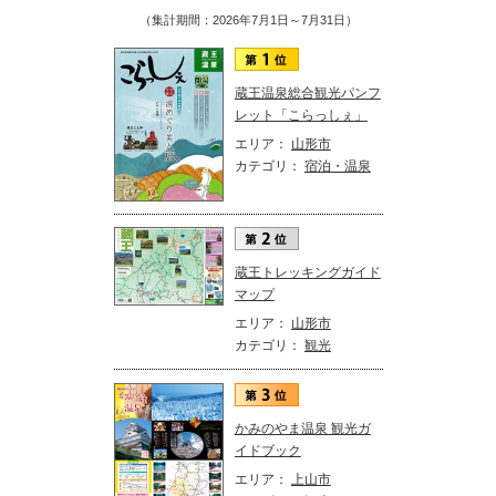
（集計期間：2026年7月1日～7月31日）
蔵王温泉総合観光パンフ
レット「こらっしぇ」
エリア：
山形市
カテゴリ：
宿泊・温泉
蔵王トレッキングガイド
マップ
エリア：
山形市
カテゴリ：
観光
かみのやま温泉 観光ガ
イドブック
エリア：
上山市