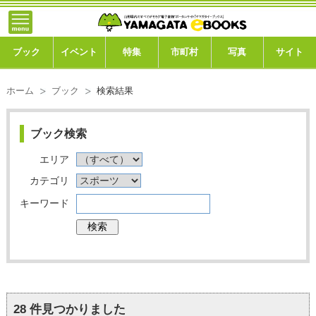
トップ
ブック
ブック
イベント
特集
市町村
写真
サイト
イベント
ホーム
ブック
検索結果
特集
ブック検索
市町村
エリア
写真ギャラリー
カテゴリ
キーワード
このサイトについて
運営会社
ご利用ガイド
28
件見つかりました
よくある質問