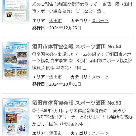
式のご報告 ◎瑞宝小綬章受章して 齋藤 隆（酒田
市スポーツ協会会長） ◎（公財）酒
...
エリア
：
酒田市
カテゴリ
：
スポーツ
発行日
：2024年12月25日
酒田市体育協会報 スポーツ酒田 No.54
◎全国大会へ出場したチームの紹介！ ◎酒田市スポ
ーツ協会 自主事業 ◎（公財）酒田市スポーツ協会評
議員会 開催 ◎東北・全国
...
エリア
：
酒田市
カテゴリ
：
スポーツ
発行日
：2024年10月01日
酒田市体育協会報 スポーツ酒田 No.53
◎令和6年4月1日より国体記念体育館の 愛称が
「INPEX 酒田アリーナ」となります！ ◎燃ゆる感動
かごしま国体（特別国民体
...
エリア
：
酒田市
カテゴリ
：
スポーツ