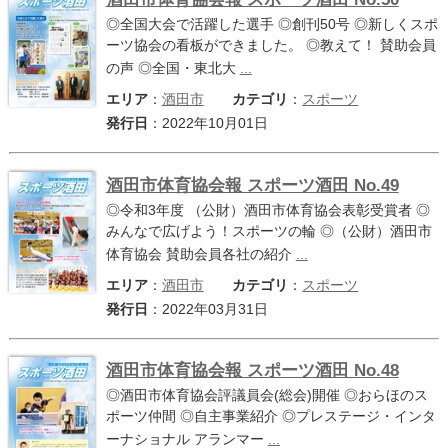
◎全国大会で活躍した選手 ◎創刊50号 ◎新しくスポ
ーツ協会の看板ができました。 ◎教えて！ 賛助会員
の声 ◎全国・東北大
...
エリア
：
酒田市
カテゴリ
：
スポーツ
発行日
：2022年10月01日
酒田市体育協会報 スポーツ酒田 No.49
◎令和3年度 （公財）酒田市体育協会表彰受賞者 ◎
みんなで広げよう！スポーツの輪 ◎（公財）酒田市
体育協会 賛助会員各社の紹介
...
エリア
：
酒田市
カテゴリ
：
スポーツ
発行日
：2022年03月31日
酒田市体育協会報 スポーツ酒田 No.48
◎酒田市体育協会評議員会(総会)開催 ◎おらほのス
ポーツ仲間 ◎自主事業紹介 ◎プレステージ・インタ
ーナショナル アランマー
...