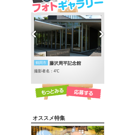
の夕日
鶴岡市
藤沢周平記念館
鶴岡市
ひまわり
撮影者名：4℃
撮影者名：にし
撮影場所：月山高
オススメ特集