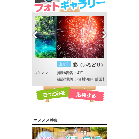
山形市
彩（いろどり）
鶴岡市
藤沢周平
ん田くんのママ
撮影者名：4℃
撮影者名：4℃
撮影場所：須川河畔 反田橋付近
オススメ特集