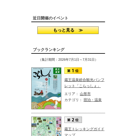
近日開催のイベント
もっと見る ≫
ブックランキング
（集計期間：2026年7月1日～7月31日）
蔵王温泉総合観光パンフ
レット「こらっしぇ」
エリア：
山形市
カテゴリ：
宿泊・温泉
蔵王トレッキングガイド
マップ