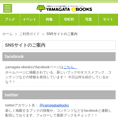
トップ
ブック
ブック
イベント
特集
市町村
写真
サイト
イベント
ホーム
ご利用ガイド
SNSサイトのご案内
特集
SNSサイトのご案内
市町村
facebook
写真ギャラリー
yamagata ebooksのfacebookページは
こちら。
ホームページに掲載されている、新しいブックやオススメブック、コ
ンテンツなどの情報を発信しています！ 今日は何を紹介しているか
このサイトについて
な？！
運営会社
twitter
ご利用ガイド
twitterアカウント名：
@yamagataebooks
新しく掲載するブックの情報や、コンテンツなどをfacebookと連動し
よくある質問
配信しております。フォローして最新ブックをチェック！！