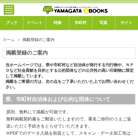
トップ
ブック
ブック
イベント
特集
市町村
写真
サイト
イベント
ホーム
掲載登録のご案内
特集
掲載登録のご案内
市町村
当ホームページでは、県や市町村など自治体が発行する刊行物や、ＮＰ
Ｏなど社会貢献を目的とする公的団体などの公共性の高い印刷物に限定
して掲載しています。
写真ギャラリー
掲載をご希望の方は、次の点をご了承いただいた上でお問い合わせくだ
さい。
このサイトについて
県、市町村自治体および公的な団体について
運営会社
原則、無料にて掲載が可能です。
無料掲載契約書をご郵送いたしますので、署名ご捺印のうえご返
ご利用ガイド
送いただく手続きをとらせていただきます。
※PDFでのデータ入稿を前提として、スキャン・データ加工等は
よくある質問