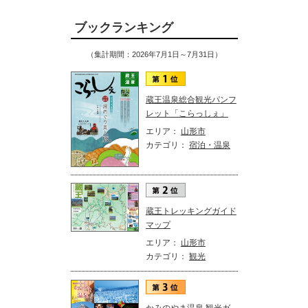
ブックランキング
（集計期間：2026年7月1日～7月31日）
蔵王温泉総合観光パンフ
レット「こらっしぇ」
エリア：
山形市
カテゴリ：
宿泊・温泉
蔵王トレッキングガイド
マップ
エリア：
山形市
カテゴリ：
観光
かみのやま温泉 観光ガ