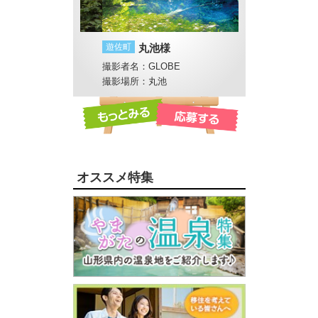
滝行？
遊佐町
丸池様
鶴岡市
家族
撮影者名：GLOBE
撮影者名：4℃
撮影場所：丸池
撮影場所：加茂水
オススメ特集