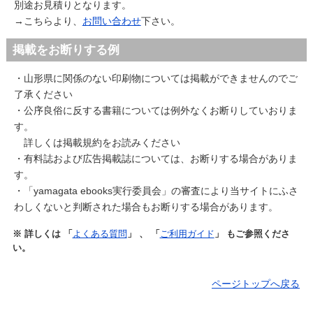
別途お見積りとなります。
→こちらより、
お問い合わせ
下さい。
サイトマップ
掲載をお断りする例
お問い合わせ
・山形県に関係のない印刷物については掲載ができませんのでご
掲載の方法
了承ください
・公序良俗に反する書籍については例外なくお断りしていおりま
掲載規約
す。
詳しくは掲載規約をお読みください
個人情報保護方針
・有料誌および広告掲載誌については、お断りする場合がありま
す。
動作環境
・「yamagata ebooks実行委員会」の審査により当サイトにふさ
わしくないと判断された場合もお断りする場合があります。
リンク集
※ 詳しくは 「
よくある質問
」 、 「
ご利用ガイド
」 もご参照くださ
い。
ページトップへ戻る