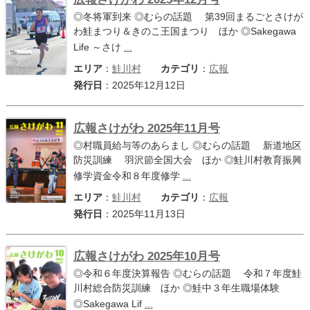
◎冬将軍到来 ◎むらの話題 第39回まるごとさけが
わ鮭まつり＆きのこ王国まつり ほか ◎Sakegawa
Life ～さけ
...
エリア
：
鮭川村
カテゴリ
：
広報
発行日
：2025年12月12日
広報さけがわ 2025年11月号
◎村職員給与等のあらまし ◎むらの話題 新道地区
防災訓練 羽沢節全国大会 ほか ◎鮭川村教育振興
修学資金令和８年度修学
...
エリア
：
鮭川村
カテゴリ
：
広報
発行日
：2025年11月13日
広報さけがわ 2025年10月号
◎令和６年度決算報告 ◎むらの話題 令和７年度鮭
川村総合防災訓練 ほか ◎鮭中３年生職場体験
◎Sakegawa Lif
...