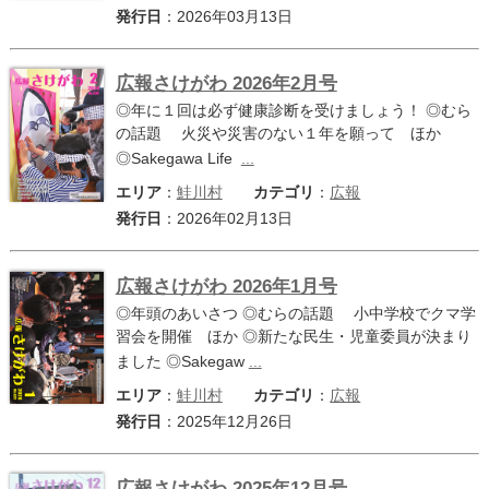
発行日
：2026年03月13日
広報さけがわ 2026年2月号
◎年に１回は必ず健康診断を受けましょう！ ◎むら
の話題 火災や災害のない１年を願って ほか
◎Sakegawa Life
...
エリア
：
鮭川村
カテゴリ
：
広報
発行日
：2026年02月13日
広報さけがわ 2026年1月号
◎年頭のあいさつ ◎むらの話題 小中学校でクマ学
習会を開催 ほか ◎新たな民生・児童委員が決まり
ました ◎Sakegaw
...
エリア
：
鮭川村
カテゴリ
：
広報
発行日
：2025年12月26日
広報さけがわ 2025年12月号