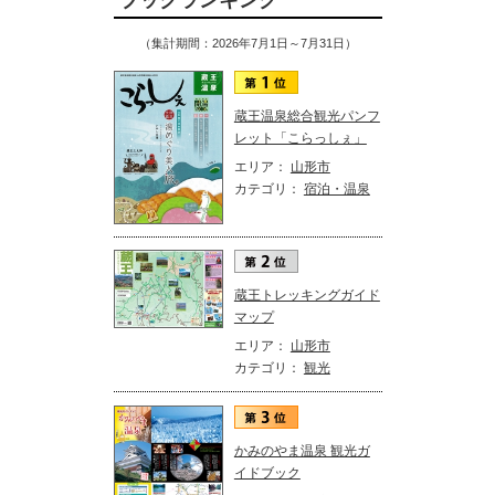
ブックランキング
（集計期間：2026年7月1日～7月31日）
蔵王温泉総合観光パンフ
レット「こらっしぇ」
エリア：
山形市
カテゴリ：
宿泊・温泉
蔵王トレッキングガイド
マップ
エリア：
山形市
カテゴリ：
観光
かみのやま温泉 観光ガ
イドブック