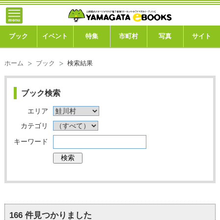
トップ
ブック
ブック
イベント
特集
市町村
写真
サイト
イベント
ホーム
ブック
検索結果
特集
ブック検索
市町村
エリア
写真ギャラリー
カテゴリ
キーワード
このサイトについて
運営会社
ご利用ガイド
166
件見つかりました
よくある質問