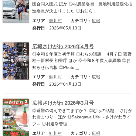
団合同入団式 ほか ◎村農業委員・農地利用最適化推
進委員が決まりました ◎お知ら
...
エリア
：
鮭川村
カテゴリ
：
広報
発行日
：2026年05月13日
広報さけがわ 2026年4月号
◎令和８年度当初予算 ◎むらの話題 4月７日 西野
桂一新村長 初登庁 ほか ◎令和８年度人事異動 ◎お
知らせ伝言板 ◎Photo
...
エリア
：
鮭川村
カテゴリ
：
広報
発行日
：2026年04月13日
広報さけがわ 2026年3月号
◎避難の備えできてますか？ ◎むらの話題 さけが
わ雪まつり ほか ◎Sakegawa Life ～さけがわライ
フ～ ◎村選挙管理
...
エリア
：
鮭川村
カテゴリ
：
広報