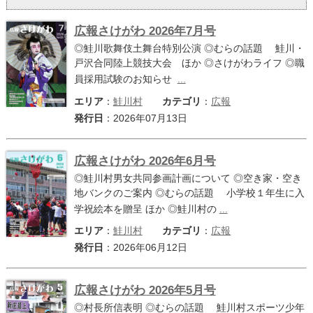
サイトマップ
広報さけがわ 2026年7月号
◎鮭川歌舞伎土舞台特別公演 ◎むらの話題 鮭川・
お問い合わせ
戸沢合同陸上競技大会 ほか ◎さけがわライフ ◎職
員採用試験のお知らせ
...
掲載の方法
エリア
：
鮭川村
カテゴリ
：
広報
発行日
：2026年07月13日
掲載規約
個人情報保護方針
広報さけがわ 2026年6月号
◎鮭川村男女共同参画計画について ◎空き家・空き
動作環境
地バンクのご案内 ◎むらの話題 小学校１年生に入
学祝絵本を贈呈 ほか ◎鮭川村の
...
リンク集
エリア
：
鮭川村
カテゴリ
：
広報
発行日
：2026年06月12日
広報さけがわ 2026年5月号
◎村長所信表明 ◎むらの話題 鮭川村スポーツ少年