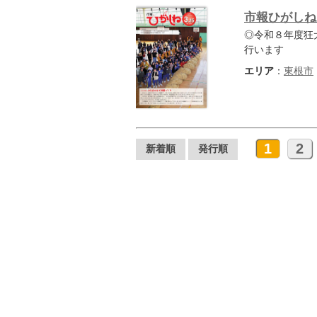
市報ひがしね 
◎令和８年度狂
行います
エリア
：
東根市
1
2