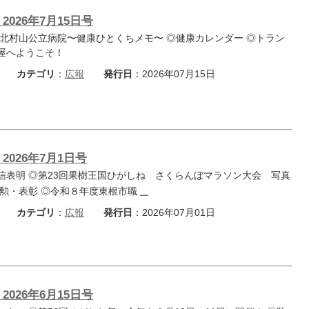
2026年7月15日号
◎北村山公立病院〜健康ひとくちメモ〜 ◎健康カレンダー ◎トラン
屋へようこそ！
カテゴリ
：
広報
発行日
：2026年07月15日
鶴岡市
湯野浜の夕日
山形市
山寺
2026年7月1日号
撮影者名：いし
撮影者名：ことことコーンス
撮影場所：湯野浜
撮影場所：山寺
信表明 ◎第23回果樹王国ひがしね さくらんぼマラソン大会 写真
叙勲・表彰 ◎令和８年度東根市職
...
カテゴリ
：
広報
発行日
：2026年07月01日
2026年6月15日号