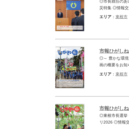
◎市長就任のあい
災特集 ◎情報
エリア
：
東根市
市報ひがしね 
◎～ 豊かな環
画の概要をお知
エリア
：
東根市
市報ひがしね 
◎東根市長選挙
リ2026 ◎情