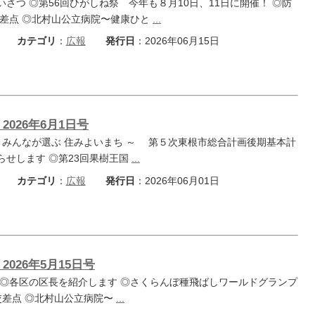
さつ ◎第56回ひがしね祭 今年も８月10日、11日に開催！ ◎防
交差点 ◎北村山公立病院〜健康ひと
...
カテゴリ
：
広報
発行日
：2026年06月15日
2026年6月1日号
境 みんなが選ぶ 住みよいまち ～ 第５次東根市総合計画後期基本計
らせします ◎第23回果樹王国
...
カテゴリ
：
広報
発行日
：2026年06月01日
2026年5月15日号
 ◎各区の区長を紹介します ◎さくらんぼ種飛ばしワールドグランプ
報交差点 ◎北村山公立病院〜
...