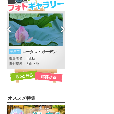
鶴岡市
ロータス・ガーデン
鮭川村
送り火
ープ
撮影者名：makky
撮影者名：WGt
撮影場所：大山上池
オススメ特集