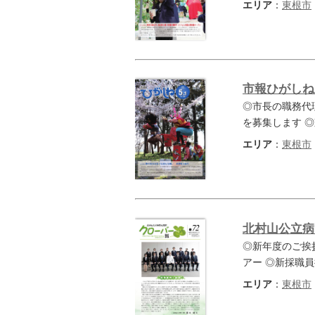
エリア
：
東根市
市報ひがしね 
◎市長の職務代
を募集します 
エリア
：
東根市
北村山公立病院
◎新年度のご挨
アー ◎新採職員
エリア
：
東根市