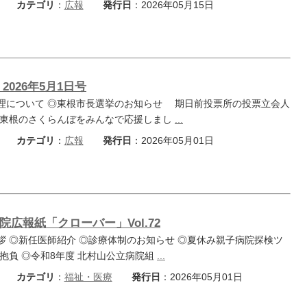
カテゴリ
：
広報
発行日
：2026年05月15日
2026年5月1日号
理について ◎東根市長選挙のお知らせ 期日前投票所の投票立会人
◎東根のさくらんぼをみんなで応援しまし
...
カテゴリ
：
広報
発行日
：2026年05月01日
広報紙「クローバー」Vol.72
拶 ◎新任医師紹介 ◎診療体制のお知らせ ◎夏休み親子病院探検ツ
抱負 ◎令和8年度 北村山公立病院組
...
カテゴリ
：
福祉・医療
発行日
：2026年05月01日