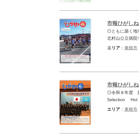
市報ひがしね 
◎ともに築く地
北村山公立病院
エリア
：
東根市
市報ひがしね 
◎令和８年度 
Selection 
エリア
：
東根市