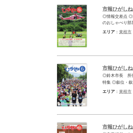
市報ひがしね 
◎情報交差点 
のおしゃべり部
エリア
：
東根市
市報ひがしね 
◎鈴木市長 所
特集 ◎叙位・
エリア
：
東根市
市報ひがしね 